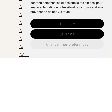
contenu personnalisé et des publicités ciblées, pour
Décoration chambre saint-berthevin
analyser le trafic de notre site et pour comprendre la
provenance de nos visiteurs.
Décoration chambre cossé-le-vivien
Décoration chambre changé
J'accepte
Décoration chambre bonchamp-lès-laval
Je refuse
Décoration chambre argentré-du-plessis
Changer mes préférences
Décoration chambre meslay-du-maine
Décoration chambre argentré
Décoration chambre montsûrs
Décoration chambre louverné